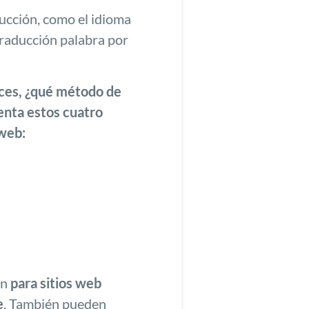
ducción, como el idioma
 traducción palabra por
ces, ¿qué método de
enta estos cuatro
 web:
ón
para sitios web
e
. También pueden