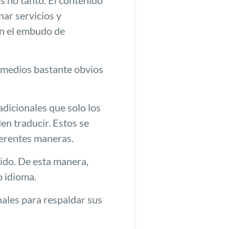
os no tanto. El contenido
nar servicios y
en el embudo de
s medios bastante obvios
adicionales que solo los
n traducir. Estos se
iferentes maneras.
cido. De esta manera,
o idioma.
ales para respaldar sus