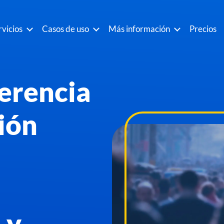
rvicios
Casos de uso
Más información
Precios
ferencia
ión
 y