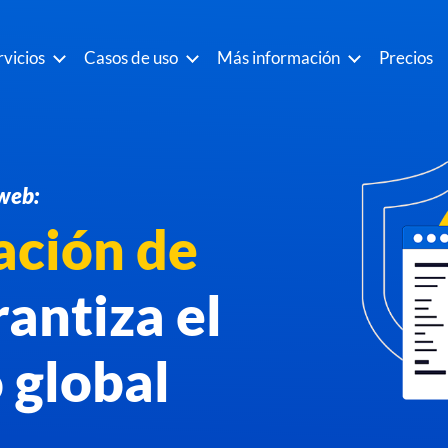
rvicios
Casos de uso
Más información
Precios
web:
ación de
antiza el
 global