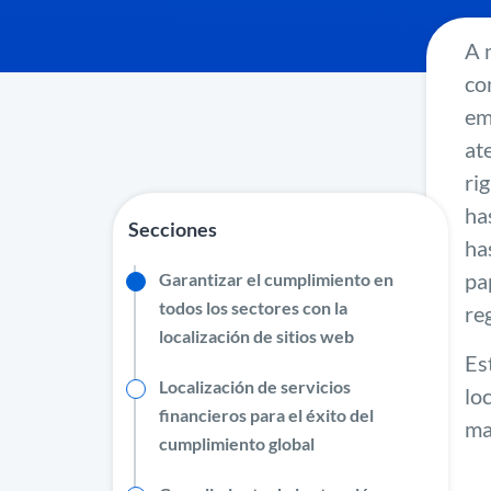
A 
co
em
at
ri
ha
Secciones
ha
pa
Garantizar el cumplimiento en
todos los sectores con la
re
localización de sitios web
Es
Localización de servicios
lo
financieros para el éxito del
ma
cumplimiento global