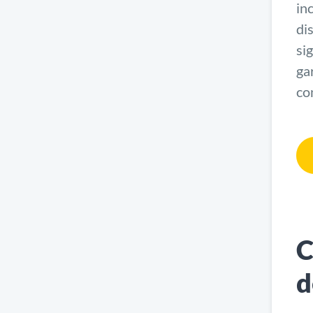
in
di
si
ga
co
C
d