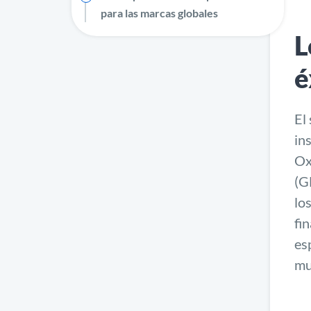
para las marcas globales
L
é
El
in
Ox
(G
lo
fi
es
mu