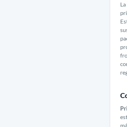
La
pr
Es
su
pa
pr
fr
co
re
C
Pr
es
má