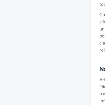
to
Co
cl
un
po
cl
re
Na
Ad
Di
tr
in