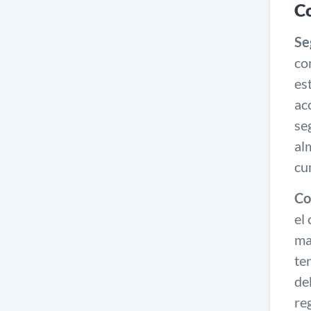
C
Se
co
es
ac
se
al
cu
Co
el
ma
te
de
re