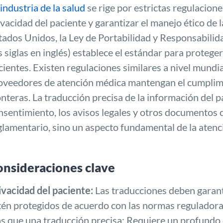
industria de la salud
se rige por estrictas regulacion
ivacidad del paciente y garantizar el manejo ético de 
tados Unidos, la Ley de Portabilidad y Responsabili
s siglas en inglés) establece el estándar para proteger
cientes. Existen regulaciones similares a nivel mundial
oveedores de atención médica mantengan el cumplimie
onteras. La traducción precisa de la información del p
nsentimiento, los avisos legales y otros documentos cr
glamentario, sino un aspecto fundamental de la atenci
onsideraciones clave
ivacidad del paciente:
Las traducciones deben garanti
tén protegidos de acuerdo con las normas reguladoras
s que una traducción precisa; Requiere un profundo 