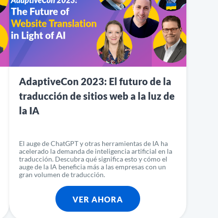
AdaptiveCon 2023: El futuro de la
traducción de sitios web a la luz de
la IA
El auge de ChatGPT y otras herramientas de IA ha
acelerado la demanda de inteligencia artificial en la
traducción. Descubra qué significa esto y cómo el
auge de la IA beneficia más a las empresas con un
gran volumen de traducción.
VER AHORA