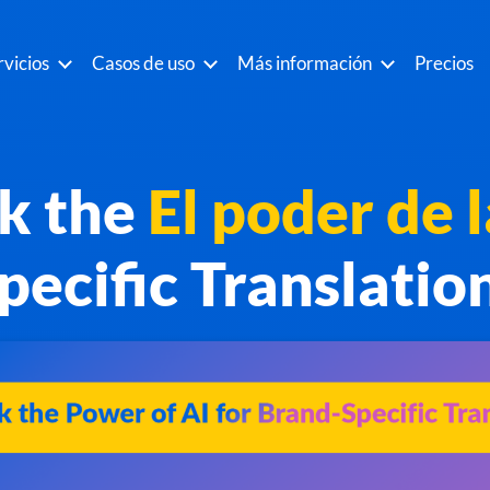
rvicios
Casos de uso
Más información
Precios
k the
El poder de l
pecific Translatio