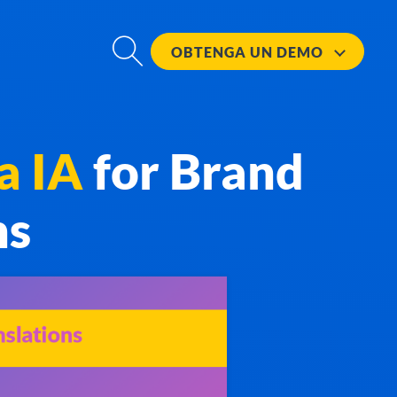
OBTENGA UN
DEMO
a IA
for Brand
ns