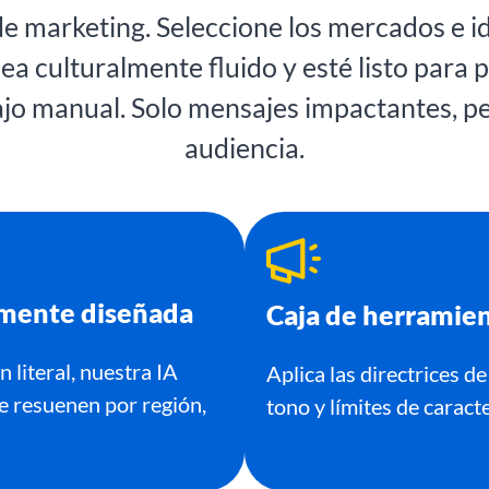
de marketing. Seleccione los mercados e i
a culturalmente fluido y esté listo para p
jo manual. Solo mensajes impactantes, p
audiencia.
lmente diseñada
Caja de herramien
n literal, nuestra IA
Aplica las directrices d
e resuenen por región,
tono y límites de caract