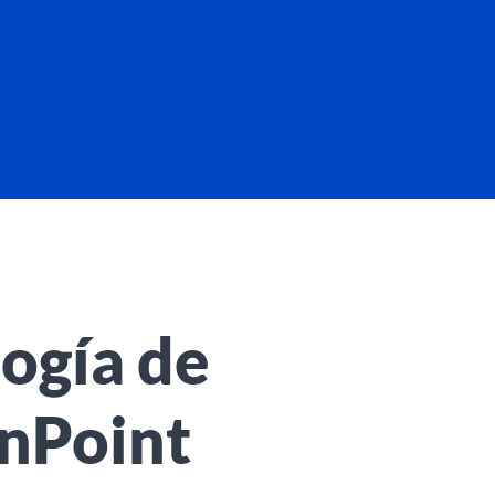
ogía de
onPoint