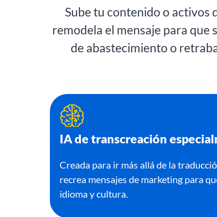
Sube tu contenido o activos 
remodela el mensaje para que se
de abastecimiento o retraba
IA de transcreación especia
Creada para ir más allá de la traducció
recrea mensajes de marketing para qu
idioma y cultura.