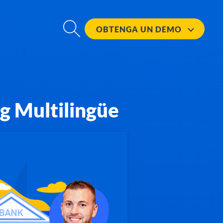
OBTENGA UN
DEMO
g Multilingüe