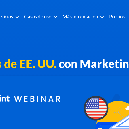
rvicios
Casos de uso
Más información
Precios
 de EE. UU.
con Marketin