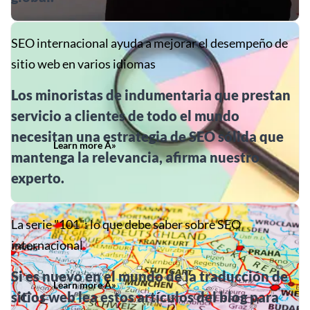
SEO internacional ayuda a mejorar el desempeño de
sitio web en varios idiomas
Los minoristas de indumentaria que prestan
servicio a clientes de todo el mundo
necesitan una estrategia de SEO sólida que
Learn more Â»
mantenga la relevancia, afirma nuestro
experto.
La serie "101": lo que debe saber sobre SEO
internacional
Si es nuevo en el mundo de la traducción de
Learn more Â»
sitios web lea estos artículos del blog para