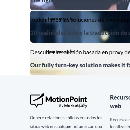
The right translation solution does mo
Redefinimos las soluciones de proxy par
Learn more Â»
10 realidades sobre la traducción de 
Descubra la solución basada en proxy d
Learn more Â»
Our fully turn-key solution makes it f
Recurs
web
Genere relaciones sólidas en todos los
Recursos d
sitios web en cualquier idioma con una
localizaci