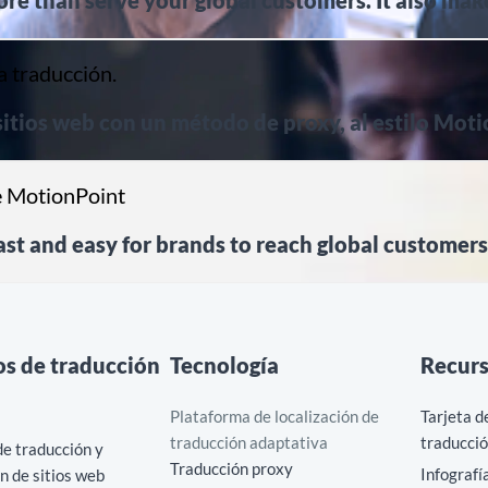
re than serve your global customers. It also makes
a traducción.
sitios web con un método de proxy, al estilo Mot
e MotionPoint
ast and easy for brands to reach global customers
os de traducción
Tecnología
Recur
Plataforma de localización de
Tarjeta d
traducción adaptativa
traducció
e traducción y
Traducción proxy
Infografí
ón de sitios web