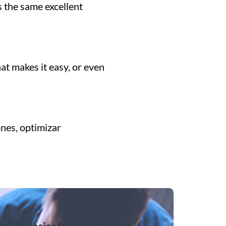
s the same excellent
at makes it easy, or even
ones, optimizar