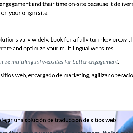
engagement and their time on-site because it deliver
 on your origin site.
utions vary widely. Look for a fully turn-key proxy th
perate and optimize your multilingual websites.
mize multilingual websites for better engagement
.
sitios web, encargado de marketing, agilizar operaci
elegir una solución de traducción de sitios web