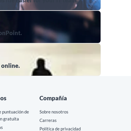
 life easier for your IT team.
ionPoint.
 online.
sos
Compañía
e puntuación de
Sobre nosotros
n gratuita
Carreras
as
Política de privacidad