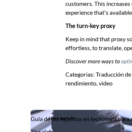
customers. This increases 
experience that's available
The turn-key proxy
Keep in mind that proxy sol
effortless, to translate, o
Discover more ways to
opti
Categorias:
Traducción de 
rendimiento, video
Guía de los expertos en tecnología para 
Learn more Â»