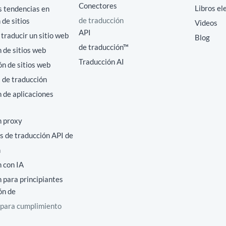
Conectores
Libros el
s tendencias en
de traducción
 de sitios
Videos
API
raducir un sitio web
Blog
de traducción™
 de sitios web
Traducción AI
ón de sitios web
 de traducción
 de aplicaciones
n proxy
s de traducción API de
n
 con IA
 para principiantes
ón de
 para cumplimiento