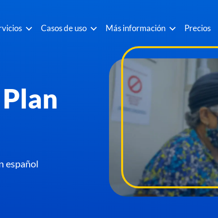
rvicios
Casos de uso
Más información
Precios
 Plan
n español