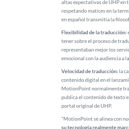
altas expectativas de UHP en té
respetando matices en la termi
en español transmitía la filosof
Flexibilidad de la traducción:
e
tener sobre el proceso de tra
representaban mejor los servi
emocional con la audiencia a la
Velocidad de traducción:
la c
contenido digital en el lanza
MotionPoint normalmente tradu
publica el contenido de texto e
portal original de UHP.
"MotionPoint se alinea con nu
su tecnología realmente marcó