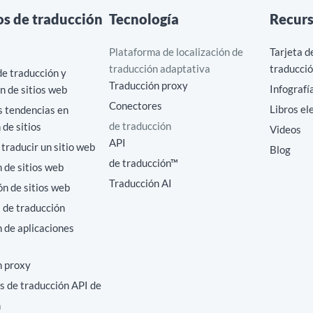
os de traducción
Tecnología
Recur
Plataforma de localización de
Tarjeta d
traducción adaptativa
traducció
e traducción y
Traducción proxy
Infografí
ón de sitios web
Conectores
Libros el
s tendencias en
de traducción
 de sitios
Videos
API
raducir un sitio web
Blog
de traducción™
 de sitios web
Traducción AI
ón de sitios web
 de traducción
 de aplicaciones
n proxy
s de traducción API de
n