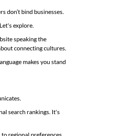
rs don’t bind businesses.
Let's explore.
ebsite speaking the
 about connecting cultures.
s language makes you stand
unicates.
al search rankings. It's
d to regional preferences