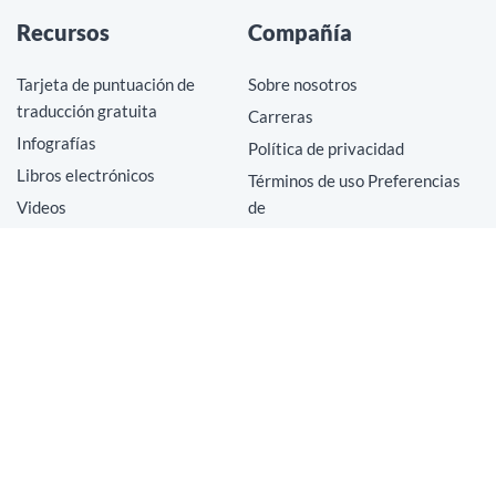
Recursos
Compañía
Tarjeta de puntuación de
Sobre nosotros
traducción gratuita
Carreras
Infografías
Política de privacidad
Libros electrónicos
Términos de uso Preferencias
Videos
de
Blog
cookies
No vender ni compartir mi
información personal
Contáctenos
Copyright © 2026 MotionPoint Corporation. Todos los derechos
reservados.