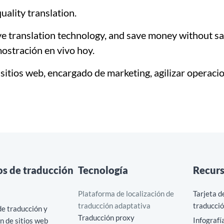
ality translation.
e translation technology, and save money without sacr
stración en vivo hoy.
sitios web, encargado de marketing, agilizar operaci
os de traducción
Tecnología
Recur
Plataforma de localización de
Tarjeta d
traducción adaptativa
traducció
e traducción y
Traducción proxy
Infografí
ón de sitios web