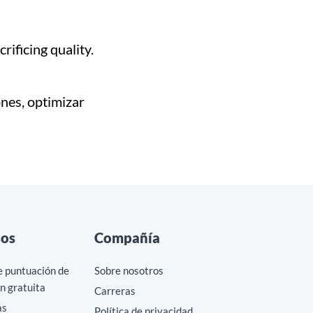
ificing quality.
ones, optimizar
sos
Compañía
e puntuación de
Sobre nosotros
n gratuita
Carreras
as
Política de privacidad