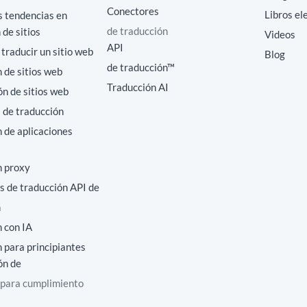
Conectores
Libros el
s tendencias en
de traducción
 de sitios
Videos
API
raducir un sitio web
Blog
de traducción™
 de sitios web
Traducción AI
ón de sitios web
 de traducción
 de aplicaciones
n proxy
s de traducción API de
n
 con IA
 para principiantes
ón de
 para cumplimiento