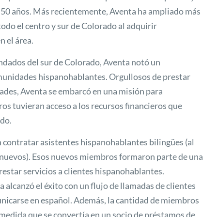
 50 años. Más recientemente, Aventa ha ampliado más
odo el centro y sur de Colorado al adquirir
n el área.
ndados del sur de Colorado, Aventa notó un
unidades hispanohablantes. Orgullosos de prestar
dades, Aventa se embarcó en una misión para
os tuvieran acceso a los recursos financieros que
ido.
 contratar asistentes hispanohablantes bilingües (al
 nuevos). Esos nuevos miembros formaron parte de una
estar servicios a clientes hispanohablantes.
lcanzó el éxito con un flujo de llamadas de clientes
nicarse en español. Además, la cantidad de miembros
edida que se convertía en un socio de préstamos de