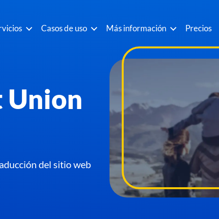
rvicios
Casos de uso
Más información
Precios
t Union
raducción del sitio web